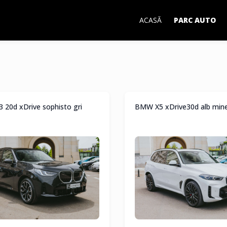
ACASĂ
PARC AUTO
20d xDrive sophisto gri
BMW X5 xDrive30d alb mine