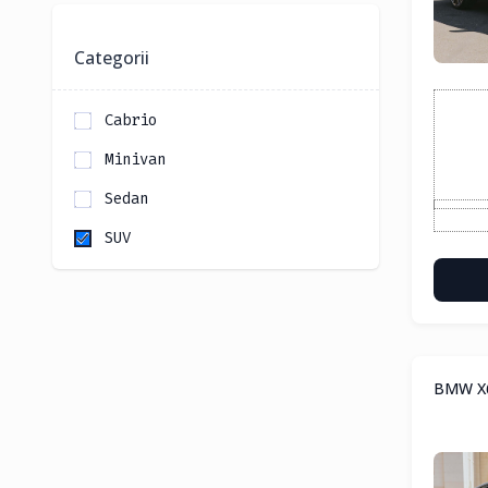
Categorii
Cabrio
Minivan
Sedan
SUV
BMW X6 