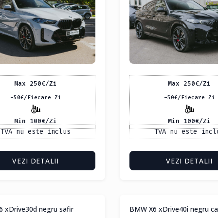
Max 250
€
/Zi
Max 250
€
/Zi
-50
€
/Fiecare Zi
-50
€
/Fiecare Zi
Min 100
€
/Zi
Min 100
€
/Zi
TVA nu este inclus
TVA nu este incl
VEZI DETALII
VEZI DETALII
 xDrive30d negru safir
BMW X6 xDrive40i negru c