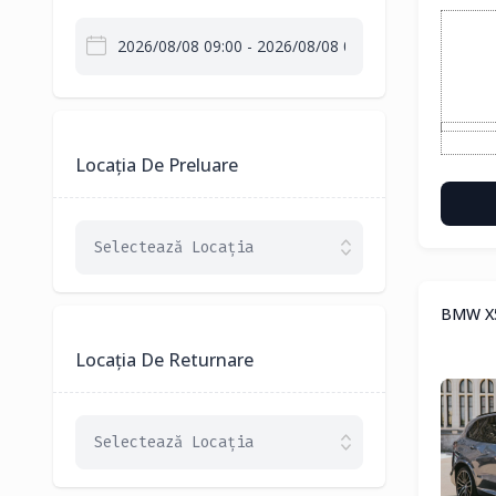
Locația De Preluare
Selectează Locația
BMW X5 
Locația De Returnare
Selectează Locația