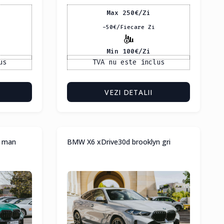
Max 250
€
/Zi
-50
€
/Fiecare Zi
Min 100
€
/Zi
us
TVA nu este inclus
VEZI DETALII
f man
BMW X6 xDrive30d brooklyn gri