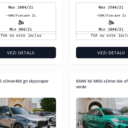
Max 200
€
/Zi
Max 250
€
/Zi
-40
€
/Fiecare Zi
-50
€
/Fiecare Zi
Min 80
€
/Zi
Min 100
€
/Zi
TVA nu este inclus
TVA nu este incl
VEZI DETALII
VEZI DETALII
xDrive40d gri skyscraper
BMW X6 M60i xDrive isle o
verde