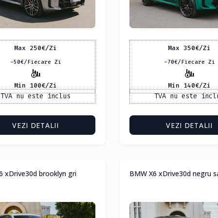
Max 250
€
/Zi
Max 350
€
/Zi
-50
€
/Fiecare Zi
-70
€
/Fiecare Zi
Min 100
€
/Zi
Min 140
€
/Zi
TVA nu este inclus
TVA nu este incl
VEZI DETALII
VEZI DETALII
xDrive30d brooklyn gri
BMW X6 xDrive30d negru sa