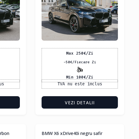
Max 250
€
/Zi
-50
€
/Fiecare Zi
Min 100
€
/Zi
us
TVA nu este inclus
VEZI DETALII
arbon
BMW X6 xDrive40i negru safir