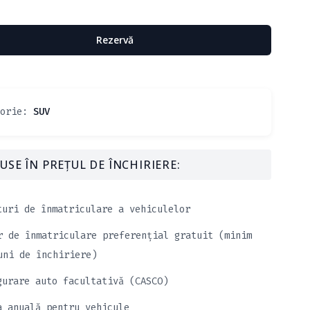
Rezervă
gorie:
SUV
USE ÎN PREȚUL DE ÎNCHIRIERE:
turi de înmatriculare a vehiculelor
r de înmatriculare preferențial gratuit (minim
uni de închiriere)
gurare auto facultativă (CASCO)
a anuală pentru vehicule