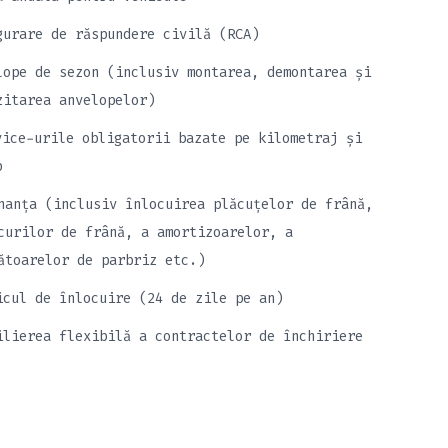
gurare de răspundere civilă (RCA)
lope de sezon (inclusiv montarea, demontarea și
zitarea anvelopelor)
vice-urile obligatorii bazate pe kilometraj și
p
nanța (inclusiv înlocuirea plăcuțelor de frână,
curilor de frână, a amortizoarelor, a
ătoarelor de parbriz etc.)
icul de înlocuire (24 de zile pe an)
ilierea flexibilă a contractelor de închiriere