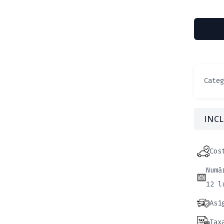
Cate
INCL
Cos
Numă
12 l
Asi
Tax