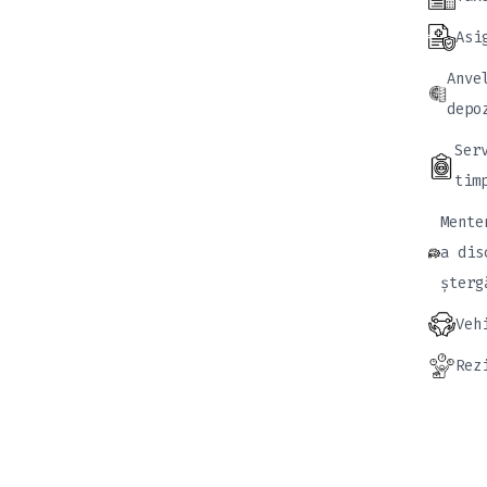
Asi
Anve
depo
Ser
tim
Mente
a dis
șterg
Veh
Rez