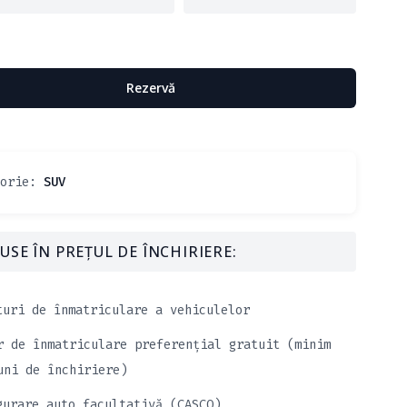
Rezervă
gorie:
SUV
USE ÎN PREȚUL DE ÎNCHIRIERE:
turi de înmatriculare a vehiculelor
r de înmatriculare preferențial gratuit (minim
uni de închiriere)
gurare auto facultativă (CASCO)