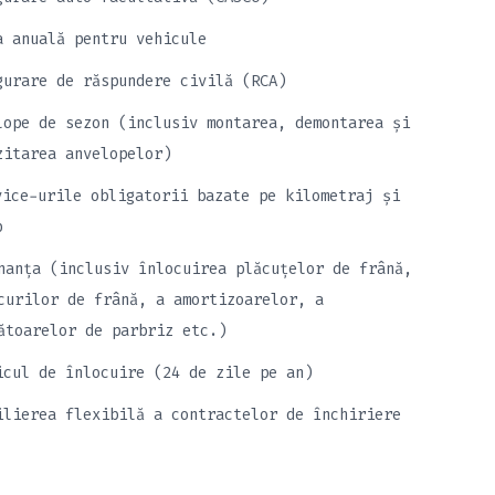
a anuală pentru vehicule
gurare de răspundere civilă (RCA)
lope de sezon (inclusiv montarea, demontarea și
zitarea anvelopelor)
vice-urile obligatorii bazate pe kilometraj și
p
nanța (inclusiv înlocuirea plăcuțelor de frână,
curilor de frână, a amortizoarelor, a
ătoarelor de parbriz etc.)
icul de înlocuire (24 de zile pe an)
ilierea flexibilă a contractelor de închiriere