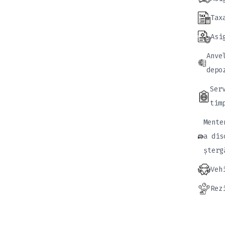
Tax
Asi
Anve
depo
Ser
tim
Mente
a dis
șterg
Veh
Rez