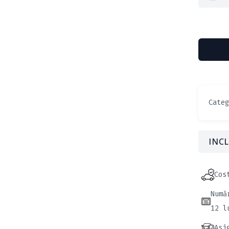
Cate
INCL
Cos
Numă
12 l
Asi