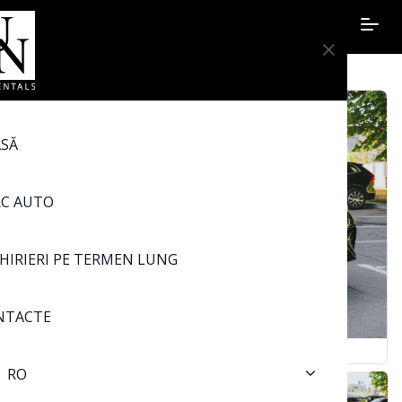
ASĂ
RC AUTO
HIRIERI PE TERMEN LUNG
NTACTE
RO